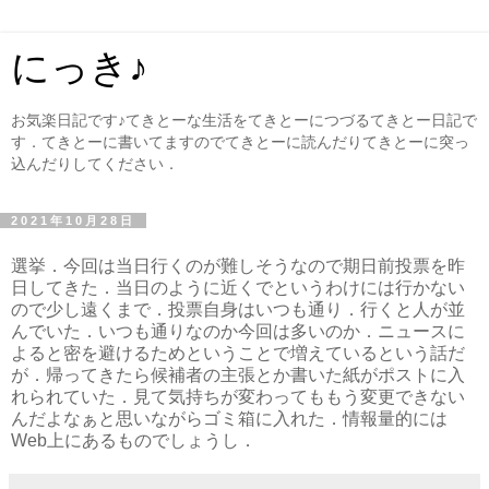
にっき♪
お気楽日記です♪てきとーな生活をてきとーにつづるてきとー日記で
す．てきとーに書いてますのでてきとーに読んだりてきとーに突っ
込んだりしてください．
2021年10月28日
選挙．今回は当日行くのが難しそうなので期日前投票を昨
日してきた．当日のように近くでというわけには行かない
ので少し遠くまで．投票自身はいつも通り．行くと人が並
んでいた．いつも通りなのか今回は多いのか．ニュースに
よると密を避けるためということで増えているという話だ
が．帰ってきたら候補者の主張とか書いた紙がポストに入
れられていた．見て気持ちが変わってももう変更できない
んだよなぁと思いながらゴミ箱に入れた．情報量的には
Web上にあるものでしょうし．